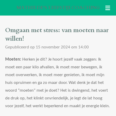
Ga
MATHILDE'S LEEFSTIJLCOACHING
direct
naar
Omgaan met stress: van moeten naar
de
willen!
hoofdinhoud
Gepubliceerd op 15 november 2024 om 14:00
Moeten:
Herken je dit? Je hoort jezelf vaak zeggen: Ik
moet een paar kilo afvallen, ik moet meer bewegen, ik
moet overwerken, ik moet meer genieten, ik moet mijn
huis opruimen en ga zo maar door. Wat denk je dat het
woord “moeten” met je doet? Het is dwingend, het voert
de druk op, het klinkt onvriendelijk, je legt de lat hoog
voor jezelf, het werkt beperkend en maakt je energie klein.